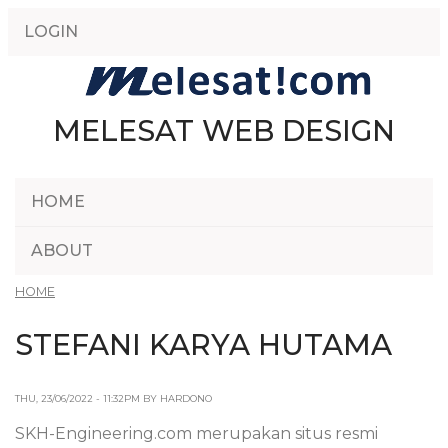
Skip
LOGIN
to
main
content
MELESAT WEB DESIGN
HOME
ABOUT
HOME
STEFANI KARYA HUTAMA
THU, 23/06/2022 - 11:32PM BY HARDONO
SKH-Engineering.com merupakan situs resmi